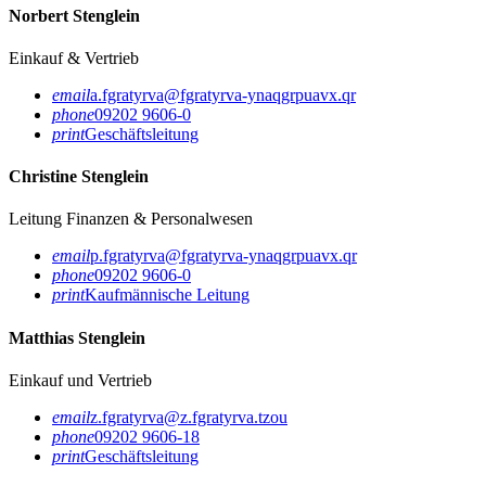
Norbert Stenglein
Einkauf & Vertrieb
email
a.fgratyrva@fgratyrva-ynaqgrpuavx.qr
phone
09202 9606-0
print
Geschäftsleitung
Christine Stenglein
Leitung Finanzen & Personalwesen
email
p.fgratyrva@fgratyrva-ynaqgrpuavx.qr
phone
09202 9606-0
print
Kaufmännische Leitung
Matthias Stenglein
Einkauf und Vertrieb
email
z.fgratyrva@z.fgratyrva.tzou
phone
09202 9606-18
print
Geschäftsleitung