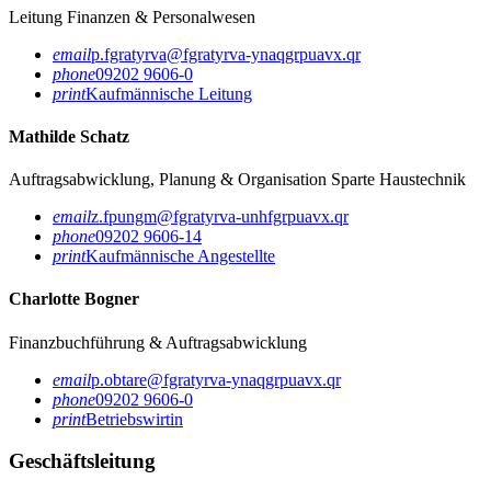
Leitung Finanzen & Personalwesen
email
p.fgratyrva@fgratyrva-ynaqgrpuavx.qr
phone
09202 9606-0
print
Kaufmännische Leitung
Mathilde Schatz
Auftragsabwicklung, Planung & Organisation Sparte Haustechnik
email
z.fpungm@fgratyrva-unhfgrpuavx.qr
phone
09202 9606-14
print
Kaufmännische Angestellte
Charlotte Bogner
Finanzbuchführung & Auftragsabwicklung
email
p.obtare@fgratyrva-ynaqgrpuavx.qr
phone
09202 9606-0
print
Betriebswirtin
Geschäftsleitung