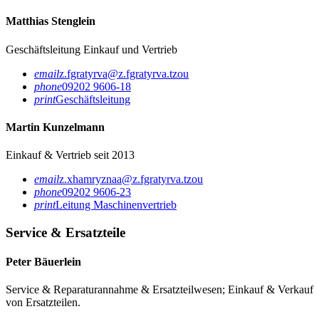
Matthias Stenglein
Geschäftsleitung
Einkauf und Vertrieb
email
z.fgratyrva@z.fgratyrva.tzou
phone
09202 9606-18
print
Geschäftsleitung
Martin Kunzelmann
Einkauf & Vertrieb seit 2013
email
z.xhamryznaa@z.fgratyrva.tzou
phone
09202 9606-23
print
Leitung Maschinenvertrieb
Service & Ersatzteile
Peter Bäuerlein
Service & Reparaturannahme & Ersatzteilwesen; Einkauf & Verkauf
von Ersatzteilen.