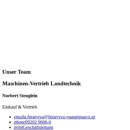
Unser Team
Maschinen-Vertrieb Landtechnik
Norbert Stenglein
Einkauf & Vertrieb
email
a.fgratyrva@fgratyrva-ynaqgrpuavx.qr
phone
09202 9606-0
print
Geschäftsleitung