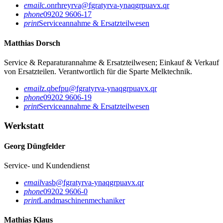
email
c.onrhreyrva@fgratyrva-ynaqgrpuavx.qr
phone
09202 9606-17
print
Serviceannahme & Ersatzteilwesen
Matthias Dorsch
Service & Reparaturannahme & Ersatzteilwesen; Einkauf & Verkauf
von Ersatzteilen. Verantwortlich für die Sparte Melktechnik.
email
z.qbefpu@fgratyrva-ynaqgrpuavx.qr
phone
09202 9606-19
print
Serviceannahme & Ersatzteilwesen
Werkstatt
Georg Düngfelder
Service- und Kundendienst
email
vasb@fgratyrva-ynaqgrpuavx.qr
phone
09202 9606-0
print
Landmaschinenmechaniker
Mathias Klaus