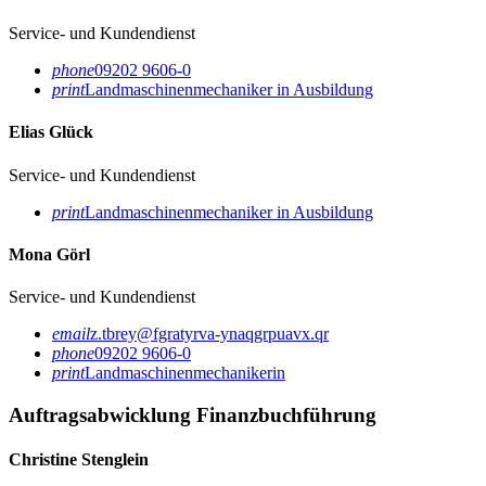
Service- und Kundendienst
phone
09202 9606-0
print
Landmaschinenmechaniker in Ausbildung
Elias Glück
Service- und Kundendienst
print
Landmaschinenmechaniker in Ausbildung
Mona Görl
Service- und Kundendienst
email
z.tbrey@fgratyrva-ynaqgrpuavx.qr
phone
09202 9606-0
print
Landmaschinenmechanikerin
Auftragsabwicklung Finanzbuchführung
Christine Stenglein