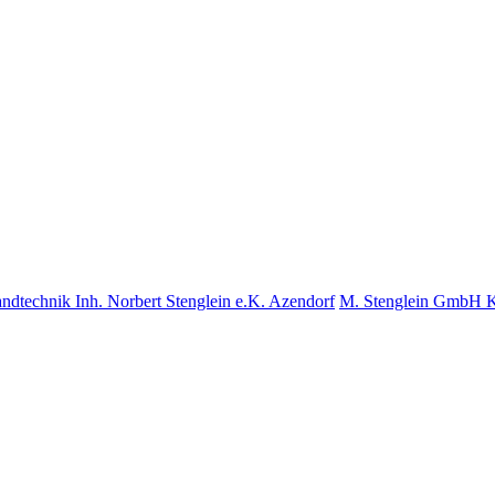
nd­tech­nik Inh. Norbert Stenglein e.K. Azendorf
M. Stenglein GmbH Ku