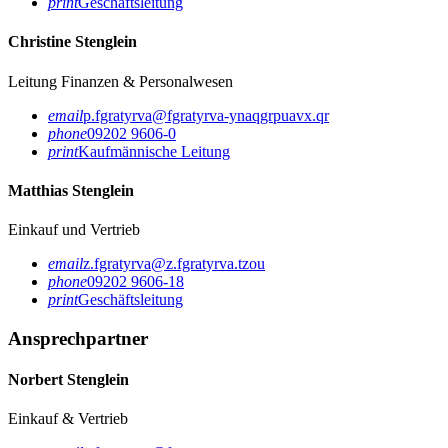
print
Geschäftsleitung
Christine Stenglein
Leitung Finanzen & Personalwesen
email
p.fgratyrva@fgratyrva-ynaqgrpuavx.qr
phone
09202 9606-0
print
Kaufmännische Leitung
Matthias Stenglein
Einkauf und Vertrieb
email
z.fgratyrva@z.fgratyrva.tzou
phone
09202 9606-18
print
Geschäftsleitung
Ansprechpartner
Norbert Stenglein
Einkauf & Vertrieb