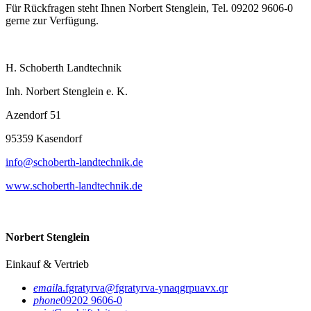
Für Rückfragen steht Ihnen Norbert Stenglein, Tel. 09202 9606-0
gerne zur Verfügung.
H. Schoberth Landtechnik
Inh. Norbert Stenglein e. K.
Azendorf 51
95359 Kasendorf
info@schoberth-landtechnik.de
www.schoberth-landtechnik.de
Norbert Stenglein
Einkauf & Vertrieb
email
a.fgratyrva@fgratyrva-ynaqgrpuavx.qr
phone
09202 9606-0