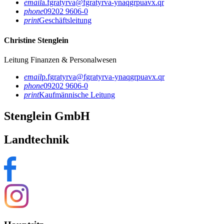
email
a.fgratyrva@fgratyrva-ynaqgrpuavx.qr
phone
09202 9606-0
print
Geschäftsleitung
Christine Stenglein
Leitung Finanzen & Personalwesen
email
p.fgratyrva@fgratyrva-ynaqgrpuavx.qr
phone
09202 9606-0
print
Kaufmännische Leitung
Stenglein GmbH
Landtechnik