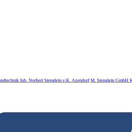
nd­tech­nik Inh. Norbert Stenglein e.K. Azendorf
M. Stenglein GmbH Ku