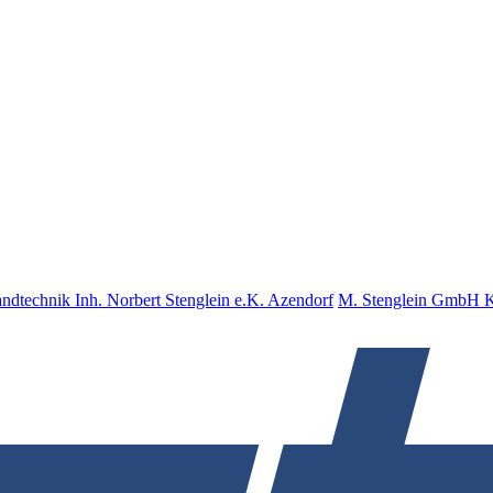
nd­tech­nik Inh. Norbert Stenglein e.K. Azendorf
M. Stenglein GmbH Ku