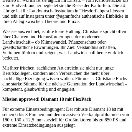
Betrieb in Worms ist sie täglich im Einsatz – vom Kartoffelacker bis
zum Endverbraucher begleitet sie die Reise der Kartoffeln. Die 24-
jährige hat ihr Landwirtschaftsstudium in Triesdorf abgeschlossen
und teilt auf Instagram unter @agrar.fuchs authentische Einblicke in
ihren Alltag zwischen Theorie und Praxis.
Was sie auszeichnet, ist ihre klare Haltung: Christiane spricht offen
über Chancen und Herausforderungen der modernen
Landwirtschaft – ob Klimawandel, Pflanzenschutz oder
gesellschaftliche Erwartungen. Ihr Ziel: Verständnis schaffen,
Vertrauen fördern und zeigen, was Landwirtschaft heute wirklich
bedeutet.
Mit ihrer frischen, sachlichen Art erreicht sie nicht nur junge
Berufskollegen, sondern auch Verbraucher, die mehr über
nachhaltige Erzeugung wissen wollen. Für uns ist Christiane Fuchs
eine starke Stimme für die nächste Generation der Landwirtschaft –
kompetent, glaubwürdig und engagiert.
Mission approved! Diamant 18 mit FlexPack
Für extreme Einsatzbedingungen: Der robuste Diamant 18 ist mit
seinen 6 bis 8 Furchen und dem massiven Vierkantprofilrahmen von
180 x 180 x 12,5 mm speziell für Großtraktoren bis zu 650 PS und
extreme Einsatzbedingungen ausgelegt.