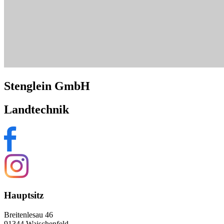
Stenglein GmbH
Landtechnik
Hauptsitz
Breitenlesau 46
91344 Waischenfeld